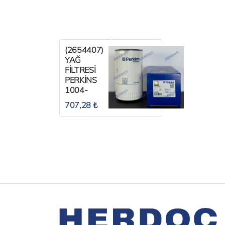
(2654407)
YAĞ
FİLTRESİ
PERKİNS
1004-
1006
707,28 ₺
UZUN TİP