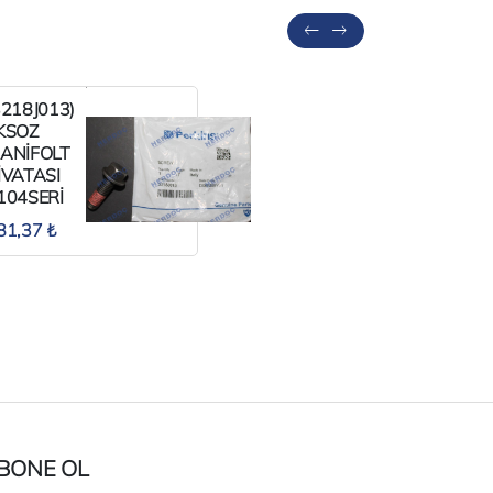
3218J013)
(26561117
KSOZ
MAZOT
ANİFOLT
FİLTRESİ
İVATASI
PERKİNS
104SERİ
HER
ERKİNS
MODEL.
81,37 ₺
416,02 ₺
BONE OL