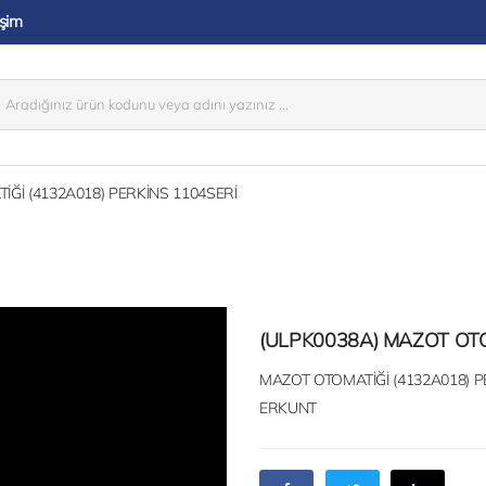
işim
Ğİ (4132A018) PERKİNS 1104SERİ
(ULPK0038A) MAZOT OTO
MAZOT OTOMATİĞİ (4132A018)
ERKUNT