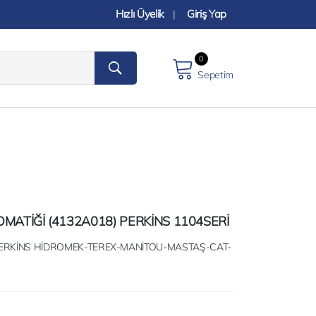
Hızlı Üyelik
Giriş Yap
|
0
Sepetim
MATİĞİ (4132A018) PERKİNS 1104SERİ
 PERKİNS HİDROMEK-TEREX-MANİTOU-MASTAŞ-CAT-