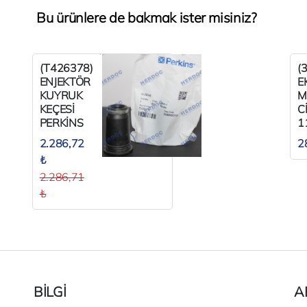
Bu ürünlere de bakmak ister misiniz?
(T426378)
(
ENJEKTÖR
E
KUYRUK
M
KEÇESİ
C
PERKİNS
1
1106SERİ
P
2.286,72
2
₺
2.286,71
₺
BİLGİ
A