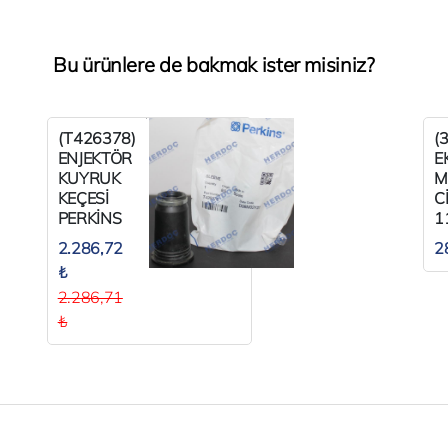
Bu ürünlere de bakmak ister misiniz?
(T426378)
(
ENJEKTÖR
E
KUYRUK
M
KEÇESİ
C
PERKİNS
1
1106SERİ
P
2.286,72
2
₺
2.286,71
₺