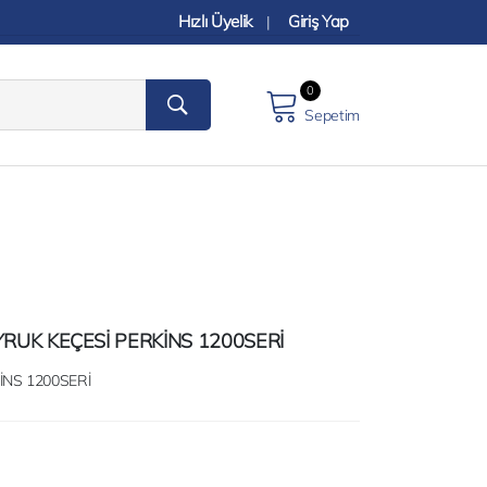
Hızlı Üyelik
Giriş Yap
|
0
Sepetim
YRUK KEÇESİ PERKİNS 1200SERİ
İNS 1200SERİ