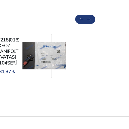
3218J013)
(26561117
KSOZ
MAZOT
ANİFOLT
FİLTRESİ
İVATASI
PERKİNS
104SERİ
HER
ERKİNS
MODEL.
81,37 ₺
416,02 ₺