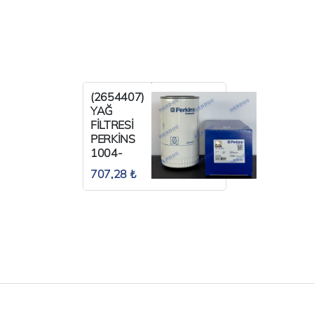
(2654407)
YAĞ
FİLTRESİ
PERKİNS
1004-
1006
707,28 ₺
UZUN TİP