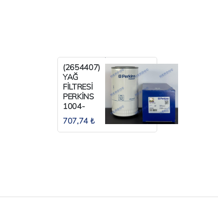
(2654407)
YAĞ
FİLTRESİ
PERKİNS
1004-
1006
707,74 ₺
UZUN TİP