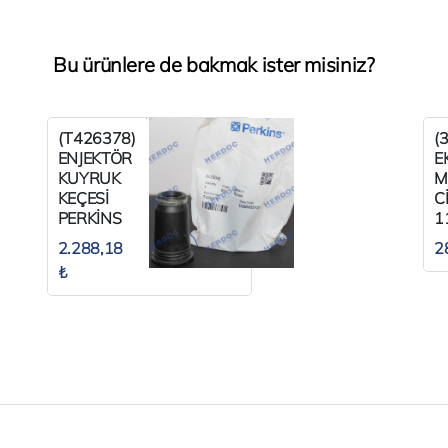
Bu ürünlere de bakmak ister misiniz?
(T426378)
(
ENJEKTÖR
E
KUYRUK
M
KEÇESİ
C
PERKİNS
1
1106SERİ
P
2.288,18
2
₺