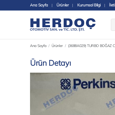
Ana Sayfa
Ürünler
Kurumsal Bilgi
İlet
|
|
|
Ana Sayfa
Ürünler
(3688A029) TURBO BOĞAZ C
Ürün Detayı