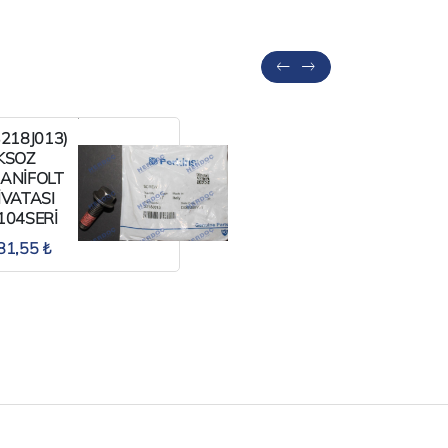
3218J013)
(26561117
KSOZ
MAZOT
ANİFOLT
FİLTRESİ
İVATASI
PERKİNS
104SERİ
HER
ERKİNS
MODEL.
81,55 ₺
416,28 ₺