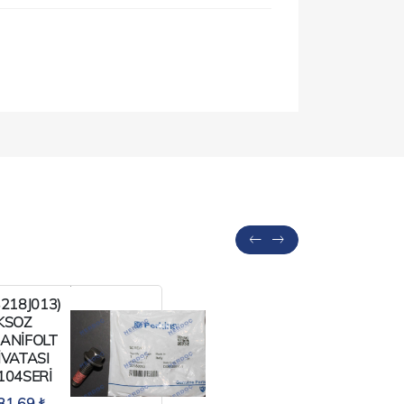
3218J013)
(26561117
KSOZ
MAZOT
ANİFOLT
FİLTRESİ
İVATASI
PERKİNS
104SERİ
HER
ERKİNS
MODEL.
81,69 ₺
416,48 ₺