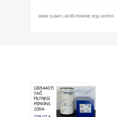
EMME SUBAP LASTİĞİ PERKİNS YEŞİL MOTOR
(2654407)
YAĞ
FİLTRESİ
PERKİNS
1004-
1006
708,07 ₺