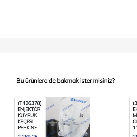
Bu ürünlere de bakmak ister misiniz?
(T426378)
(
ENJEKTÖR
E
KUYRUK
M
KEÇESİ
C
PERKİNS
1
1106SERİ
P
2.289,25
2