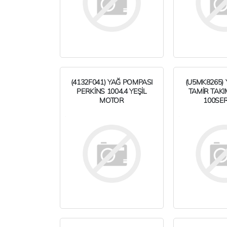
(4132F041) YAĞ POMPASI
(U5MK8265)
PERKİNS 1004.4 YEŞİL
TAMİR TAKI
MOTOR
100SERİ