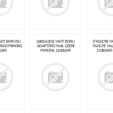
AKIT BORUSU
(2461A203) YAKIT BORU
(T413278) Y
ARASI PERKİNS
ADAPTÖRÜ RAİL ÜZERİ
TAHLİYE VAL
SERİ
PERKİNS 1106SERİ
1106SERİ