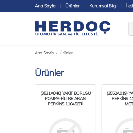
Ana Sayfa
Ürünler
Kurumsal Bilgi
İlet
|
|
|
Ana Sayfa
Ürünler
Ürünler
(3531A046) YAKIT BORUSU
(3552A019) Y
POMPA-FİLTRE ARASI
PERKİNS 11
PERKİNS 1104SERİ
MO