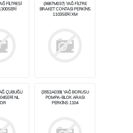
AĞ FİLTRESİ
(3687M037) YAĞ FİLTRE
1300SERİ
BRAKET CONTASI PERKİNS
1103SERİ XM
YAĞ ÇUBUĞU
(3552A039) YAĞ BORUSU
04SERİ NL
POMPA-BLOK ARASI
TOR
PERKİNS 1104