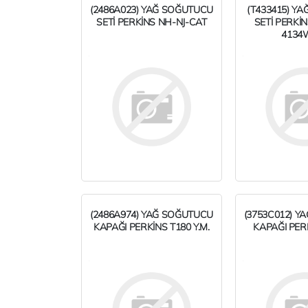
(2486A023) YAĞ SOĞUTUCU
(T433415) Y
SETİ PERKİNS NH-NJ-CAT
SETİ PERKİN
4134
(2486A974) YAĞ SOĞUTUCU
(3753C012) Y
KAPAĞI PERKİNS T180 Y.M.
KAPAĞI PERK