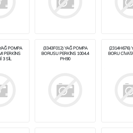
 YAĞ POMPA
(3343F012) YAĞ POMPA
(2314H676)
MI PERKİNS
BORUSU PERKİNS 1004.4
BORU CİVATA
 3 SİL
PH90