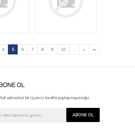
4
5
6
7
8
9
10
…
»
»»
BONE OL
ail adresinizi bir üçüncü tarafla paylaşmayacağız.
ABONE OL