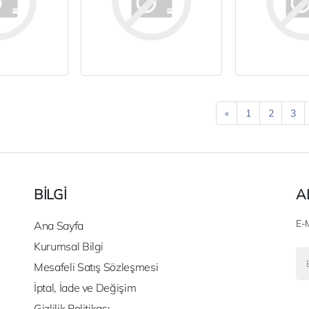
«
1
2
3
BİLGİ
A
E-M
Ana Sayfa
Kurumsal Bilgi
Mesafeli Satış Sözleşmesi
İptal, İade ve Değişim
Gizlilik Politikası