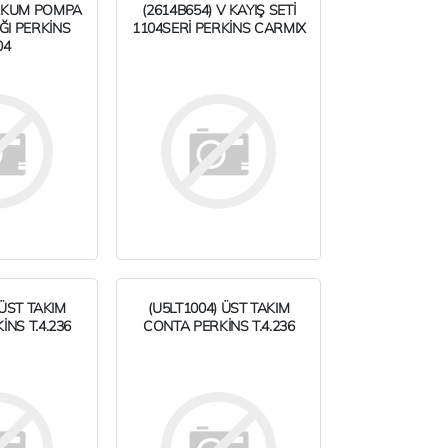
VAKUM POMPA
(2614B654) V KAYIŞ SETİ
ĞI PERKİNS
1104SERİ PERKİNS CARMIX
04
 ÜST TAKIM
(U5LT1004) ÜST TAKIM
NS T.4.236
CONTA PERKİNS T.4.236