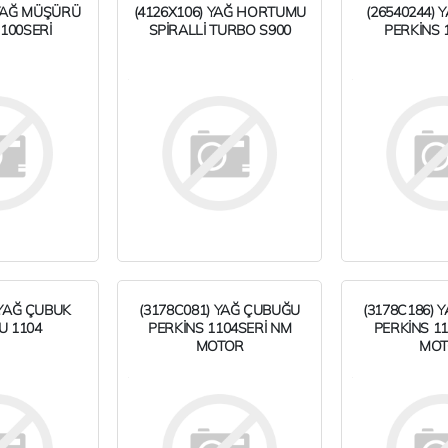
 YAĞ MÜŞÜRÜ
(4126X106) YAĞ HORTUMU
(26540244) Y
100SERİ
SPİRALLİ TURBO S900
PERKİNS 
 YAĞ ÇUBUK
(3178C081) YAĞ ÇUBUĞU
(3178C186) 
U 1104
PERKİNS 1104SERİ NM
PERKİNS 11
MOTOR
MO