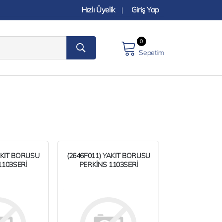
Hızlı Üyelik
Giriş Yap
|
0
Sepetim
AKIT BORUSU
(2646F011) YAKIT BORUSU
1103SERİ
PERKİNS 1103SERİ