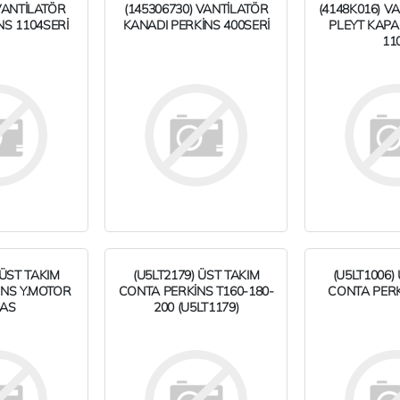
VANTİLATÖR
(145306730) VANTİLATÖR
(4148K016) 
NS 1104SERİ
KANADI PERKİNS 400SERİ
PLEYT KAPA
11
 ÜST TAKIM
(U5LT2179) ÜST TAKIM
(U5LT1006)
İNS Y.MOTOR
CONTA PERKİNS T160-180-
CONTA PERKİ
-AS
200 (U5LT1179)