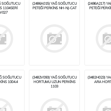
AĞ SOĞUTUCU
(2486A015) YAĞ SOĞUTUCU
(2486A217) Y
S 1104SERİ
PETEĞİ PERKİNS NH-NJ-CAT
PETEĞİ PERKİ
W027
AĞ SOĞUTUCU
(3482V093) YAĞ SOĞUTUCU
(3482H023) Y
İNS 1004.4
HORTUMU UZUN PERKİNS
ARA HORT
1103