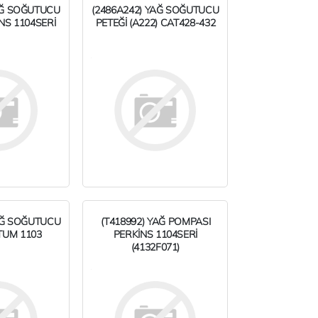
AĞ SOĞUTUCU
(2486A242) YAĞ SOĞUTUCU
NS 1104SERİ
PETEĞİ (A222) CAT428-432
AĞ SOĞUTUCU
(T418992) YAĞ POMPASI
UM 1103
PERKİNS 1104SERİ
(4132F071)