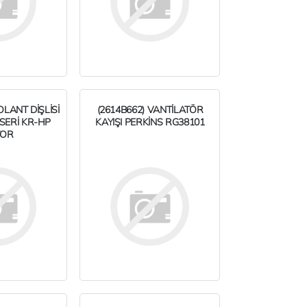
OLANT DİŞLİSİ
(2614B662) VANTİLATÖR
SERİ KR-HP
KAYIŞI PERKİNS RG38101
TOR