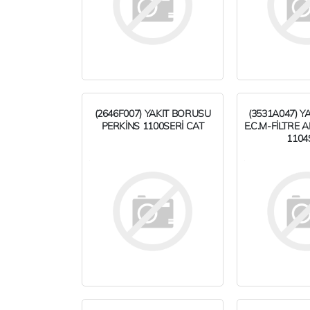
(2646F007) YAKIT BORUSU
(3531A047) Y
PERKİNS 1100SERİ CAT
E.C.M-FİLTRE 
1104